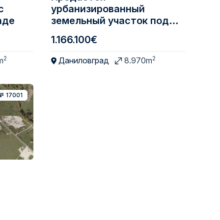
с
урбанизированный
аде
земельный участок под
промышленное
1.166.100€
строительство – Чурилац,
Даниловград
2
2
m
Даниловград
8.970m
№
17001