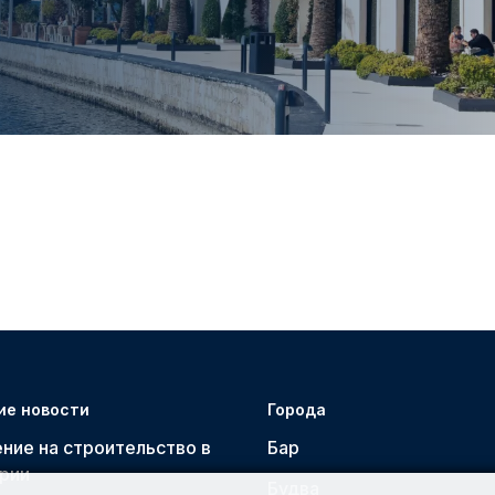
ие новости
Города
ние на строительство в
Бар
рии
Будва