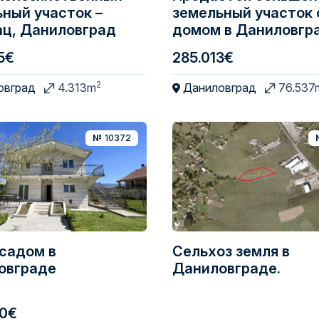
ный участок –
земельный участок 
ац, Даниловград
домом в Даниловгр
5€
285.013€
2
овград
4.313m
Даниловград
76.537
№
10372
садом в
Сельхоз земля в
овграде
Даниловграде.
00€