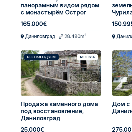
панорамным видом рядом
земель
с монастырём Острог
Чурил
165.000€
150.99
2
Даниловград
28.480m
Данил
РЕКОМЕНДУЕМ
№
10614
Продажа каменного дома
Дом с 
под восстановление,
Данил
Даниловград
25.000€
275.0