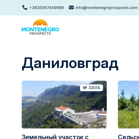
Перейти
+382(0)67449988
info@montenegroprospects.com
к
основному
содержанию
Даниловград
№
32014
Земельный участок с
Сельс