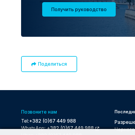
Получить руководство
Поделиться
Позвоните нам
Последн
Tel:
+382 (0)67 449 988
Разреше
WhatsApp:
+382 (0)67 449 988
Черного