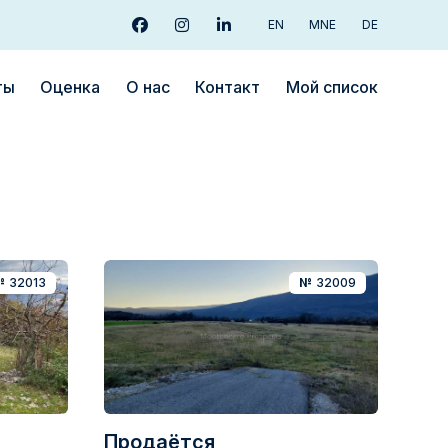
EN
MNE
DE
facebook
instagram
linkedin
ты
Oценка
О нас
Контакт
Мой список
№
32013
№
32009
Продаётся