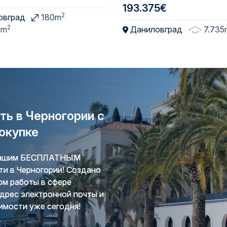
193.375€
2
овград
180m
2
5m
Даниловград
7.735
ь в Черногории с
окупке
 нашим БЕСПЛАТНЫМ
и в Черногории! Создано
ом работы в сфере
дрес электронной почты и
имости уже сегодня!