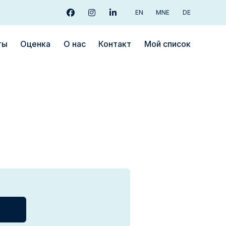
EN
MNE
DE
facebook
instagram
linkedin
ты
Oценка
О нас
Контакт
Мой список