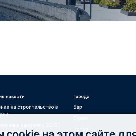
ие новости
Города
ние на строительство в
Бар
рии
Будва
 влиянии пандемии COVID
Котор
 cookie на этом сайте дл
ынок недвижимости