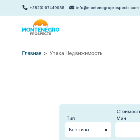
Перейти
+382(0)67449988
info@montenegroprospects.com
к
основному
содержанию
Главная
Утеха Недвижимость
Утеха
Недвижимость
Стоимост
Тип
Мин