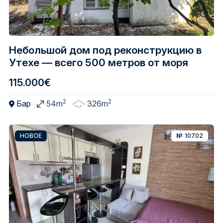
Небольшой дом под реконструкцию в
Утехе — всего 500 метров от моря
115.000€
2
2
Бар
54m
326m
НОВОЕ
№
10702