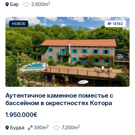
2
Бар
2.600m
НОВОЕ
№
14192
Аутентичное каменное поместье с
бассейном в окрестностях Котора
1.950.000€
2
2
Будва
390m
7.200m