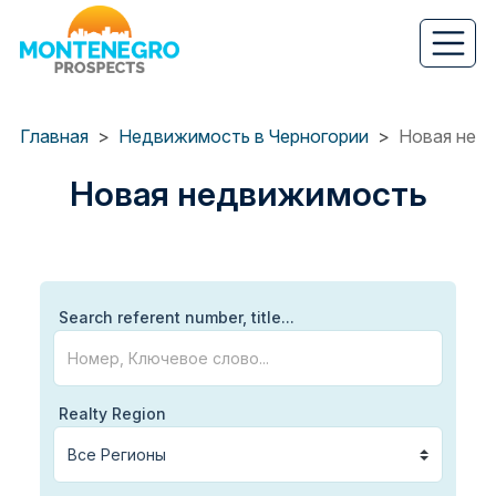
Перейти
к
основному
содержанию
Главная
Недвижимость в Черногории
Новая нед
Новая недвижимость
Search referent number, title...
Realty Region