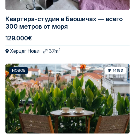
Квартира-студия в Баошичах — всего
300 метров от моря
129.000€
2
Херцег Нови
37m
НОВОЕ
№
14193