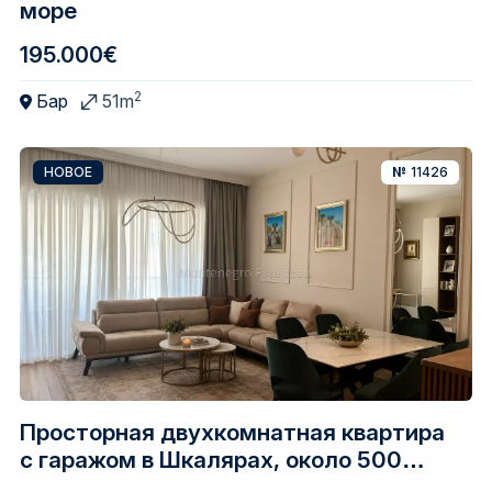
море
195.000€
2
Бар
51m
НОВОЕ
№
11426
Просторная двухкомнатная квартира
с гаражом в Шкалярах, около 500
метров от моря и Старого города