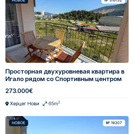
НОВОЕ
№
S16132
Просторная двухуровневая квартира в
Игало рядом со Спортивным центром
273.000€
2
Херцег Нови
65m
НОВОЕ
№
19207