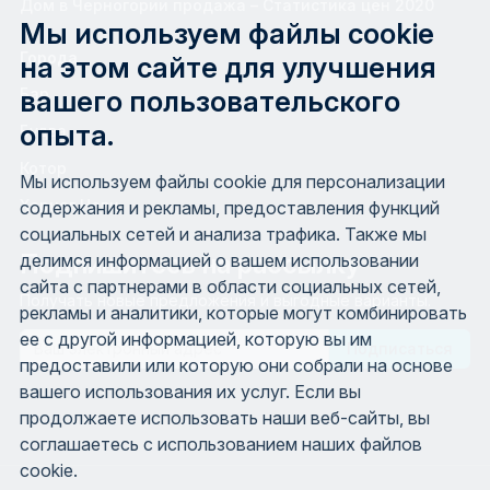
Дом в Черногории продажа – Статистика цен 2020
Мы используем файлы cookie
Города
на этом сайте для улучшения
вашего пользовательского
Бар
опыта.
Будва
Котор
Мы используем файлы cookie для персонализации
Херцег Нови
содержания и рекламы, предоставления функций
социальных сетей и анализа трафика. Также мы
Подпишитесь на рассылку
делимся информацией о вашем использовании
сайта с партнерами в области социальных сетей,
Получать новые предложения и выгодные варианты.
рекламы и аналитики, которые могут комбинировать
ее с другой информацией, которую вы им
Email
предоставили или которую они собрали на основе
вашего использования их услуг. Если вы
продолжаете использовать наши веб-сайты, вы
соглашаетесь с использованием наших файлов
cookie.