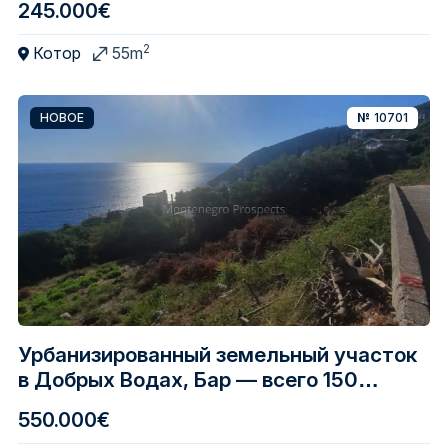
245.000€
Котора
2
Котор
55m
НОВОЕ
№
10701
Урбанизированный земельный участок
в Добрых Водах, Бар — всего 150
метров от моря
550.000€