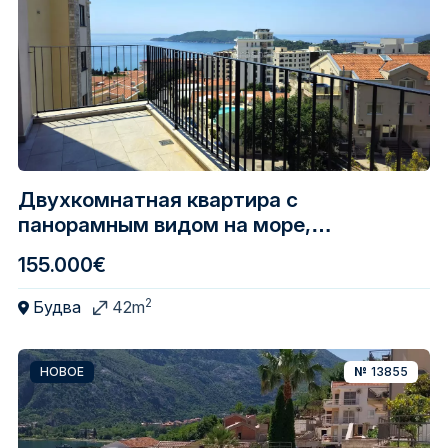
Двухкомнатная квартира с
панорамным видом на море,
Ивановичи, Будва
155.000€
2
Будва
42m
НОВОЕ
№
13855