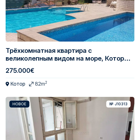
Трёхкомнатная квартира с
великолепным видом на море, Котор,
Муо
275.000€
2
Котор
82m
НОВОЕ
№
J10313