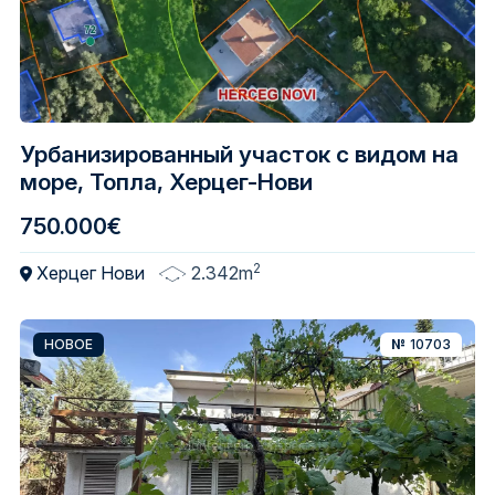
Урбанизированный участок с видом на
море, Топла, Херцег-Нови
750.000€
2
Херцег Нови
2.342m
НОВОЕ
№
10703