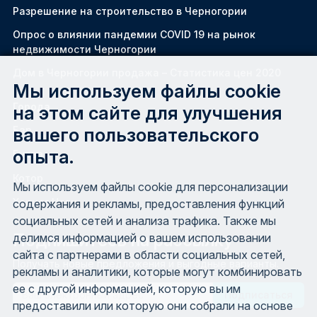
Разрешение на строительство в Черногории
Oпрос о влиянии пандемии COVID 19 на рынок
недвижимости Черногории
Дом в Черногории продажа – Статистика цен 2020
Мы используем файлы cookie
Города
на этом сайте для улучшения
вашего пользовательского
Бар
опыта.
Будва
Котор
Мы используем файлы cookie для персонализации
Херцег Нови
содержания и рекламы, предоставления функций
социальных сетей и анализа трафика. Также мы
Подпишитесь на рассылку
делимся информацией о вашем использовании
сайта с партнерами в области социальных сетей,
Получать новые предложения и выгодные варианты.
рекламы и аналитики, которые могут комбинировать
ее с другой информацией, которую вы им
Email
предоставили или которую они собрали на основе