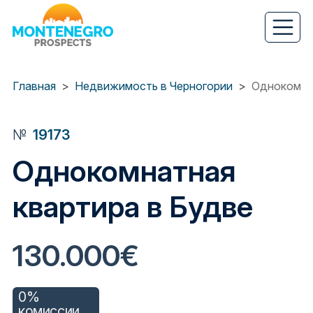
Перейти
к
основному
содержанию
Главная
Недвижимость в Черногории
Однокомнат
№
19173
Однокомнатная
квартира в Будве
130.000€
0%
комиссии