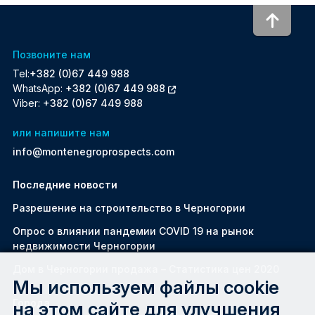
To to
Позвоните нам
Tel:
+382 (0)67 449 988
WhatsApp:
+382 (0)67 449 988
Viber:
+382 (0)67 449 988
или напишите нам
info@montenegroprospects.com
Последние новости
Разрешение на строительство в Черногории
Oпрос о влиянии пандемии COVID 19 на рынок
недвижимости Черногории
Дом в Черногории продажа – Статистика цен 2020
Мы используем файлы cookie
Города
на этом сайте для улучшения