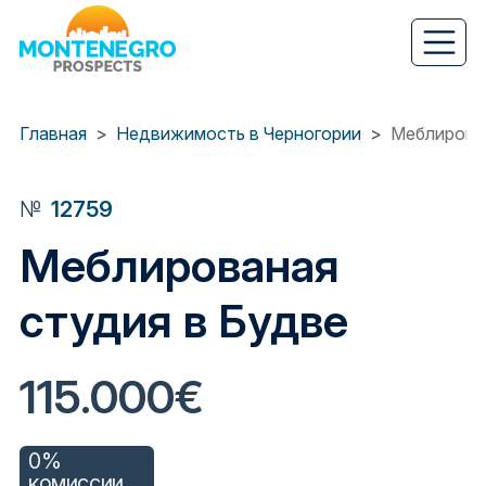
Перейти
к
основному
содержанию
Главная
Недвижимость в Черногории
Меблирован
№
12759
Меблированая
студия в Будве
115.000€
0%
комиссии