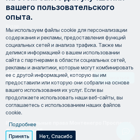
вашего пользовательского
Бар
опыта.
Будва
Котор
Мы используем файлы cookie для персонализации
Херцег Нови
содержания и рекламы, предоставления функций
социальных сетей и анализа трафика. Также мы
Подпишитесь на рассылку
делимся информацией о вашем использовании
сайта с партнерами в области социальных сетей,
Получать новые предложения и выгодные варианты.
рекламы и аналитики, которые могут комбинировать
ее с другой информацией, которую вы им
Email
предоставили или которую они собрали на основе
вашего использования их услуг. Если вы
продолжаете использовать наши веб-сайты, вы
соглашаетесь с использованием наших файлов
cookie.
Исключительные права Монтенегро Проспектс
Подробнее
© 2008 - 2026.
Chat w
Принять
Нет, Спасибо