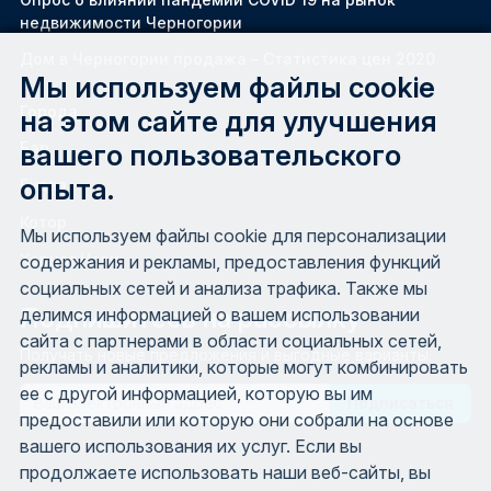
недвижимости Черногории
Дом в Черногории продажа – Статистика цен 2020
Мы используем файлы cookie
Города
на этом сайте для улучшения
вашего пользовательского
Бар
опыта.
Будва
Котор
Мы используем файлы cookie для персонализации
Херцег Нови
содержания и рекламы, предоставления функций
социальных сетей и анализа трафика. Также мы
Подпишитесь на рассылку
делимся информацией о вашем использовании
сайта с партнерами в области социальных сетей,
Получать новые предложения и выгодные варианты.
рекламы и аналитики, которые могут комбинировать
ее с другой информацией, которую вы им
Email
предоставили или которую они собрали на основе
вашего использования их услуг. Если вы
продолжаете использовать наши веб-сайты, вы