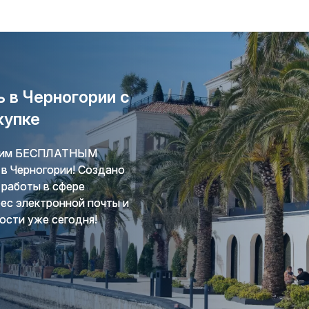
 в Черногории с
купке
ашим БЕСПЛАТНЫМ
в Черногории! Создано
работы в сфере
ес электронной почты и
ости уже сегодня!