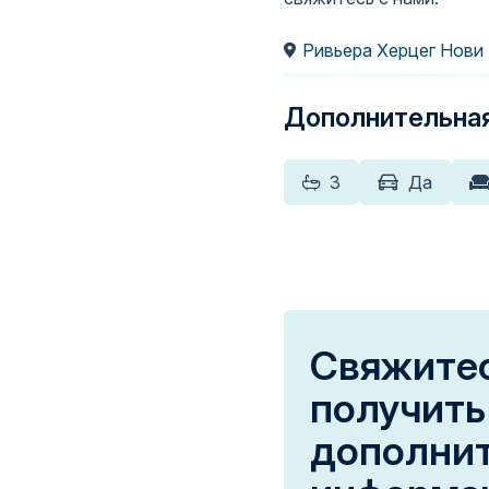
Ривьера Херцег Нови
Дополнительна
3
Да
Свяжитес
получить
дополни