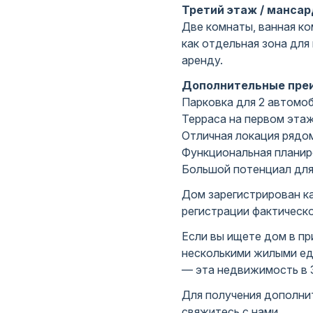
Третий этаж / мансард
Две комнаты, ванная к
как отдельная зона для 
аренду.
Дополнительные пре
Парковка для 2 автомо
Терраса на первом этаж
Отличная локация рядо
Функциональная планир
Большой потенциал для
Дом зарегистрирован ка
регистрации фактическо
Если вы ищете дом в пр
несколькими жилыми е
— эта недвижимость в 
Для получения дополни
свяжитесь с нами.