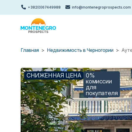
Перейти
+382(0)67449988
info@montenegroprospects.com
к
основному
содержанию
Главная
Недвижимость в Черногории
Ауте
СНИЖЕННАЯ ЦЕНА
0%
комиссии
для
покупателя