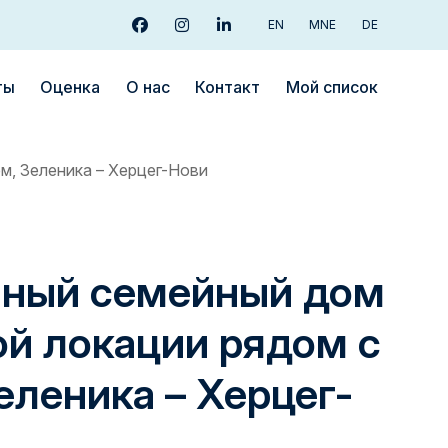
EN
MNE
DE
facebook
instagram
linkedin
ты
Oценка
О нас
Контакт
Мой список
м, Зеленика – Херцег-Нови
чный семейный дом
ой локации рядом с
еленика – Херцег-