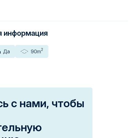
я информация
2
Да
90m
ь с нами, чтобы
тельную