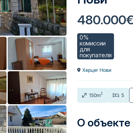
480.000
0%
комиссии
для
покупателя
Херцег Нови
2
150m
5
О объекте