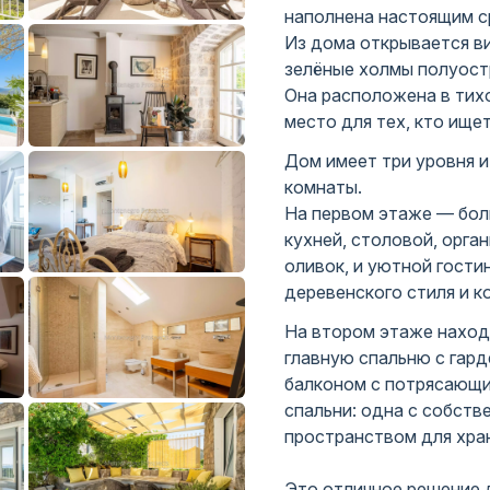
наполнена настоящим 
Из дома открывается в
зелёные холмы полуос
Она расположена в тих
место для тех, кто ище
Дом имеет три уровня и
комнаты.
На первом этаже — бол
кухней, столовой, орга
оливок, и уютной гости
деревенского стиля и к
На втором этаже находя
главную спальню с гард
балконом с потрясающи
спальни: одна с собств
пространством для хра
Это отличное решение д