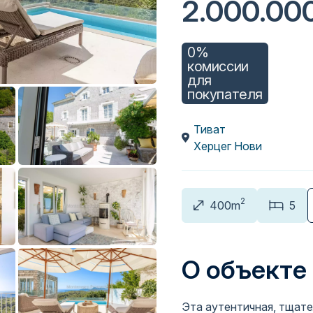
2.000.00
0%
комиссии
для
покупателя
Тиват
Херцег Нови
2
400m
5
О объекте
Эта аутентичная, тщат