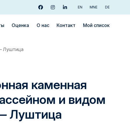
EN
MNE
DE
facebook
instagram
linkedin
ты
Oценка
О нас
Контакт
Мой список
 — Луштица
нная каменная
бассейном и видом
 — Луштица