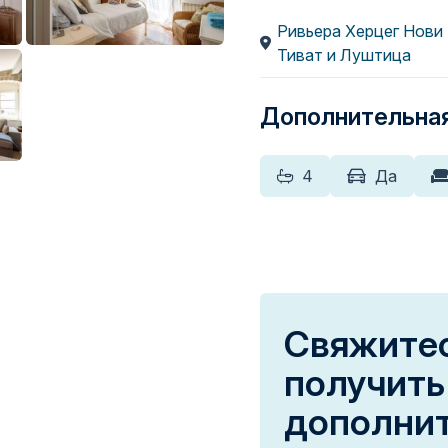
Ривьера Херцег Нови
Тиват и Луштица
Дополнительна
4
Да
Свяжитес
получить
дополни