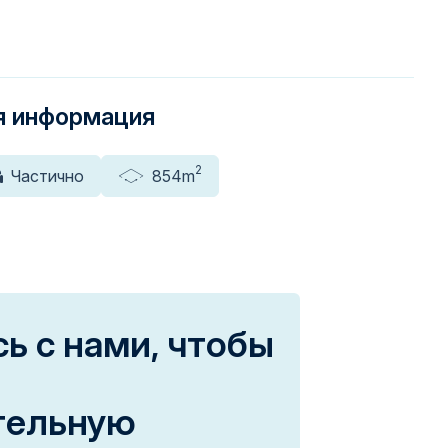
я информация
2
Частично
854m
ь с нами, чтобы
тельную