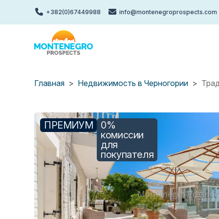
Перейти
+382(0)67449988
info@montenegroprospects.com
к
основному
содержанию
Главная
Недвижимость в Черногории
Трад
ПРЕМИУМ
0%
комиссии
для
покупателя