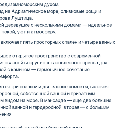
средиземноморским духом.
ид на Адриатическое море, оливковые рощи и
трова Луштица.
ой деревушке с несколькими домами — идеальное
т покой, уют и атмосферу.
 включает пять просторных спален и четыре ванных
ьшое открытое пространство с современной
низованной вокруг восстановленного пресса для
ной с камином — гармоничное сочетание
омфорта.
тся три спальни и две ванные комнаты, включая
еробной, собственной ванной и приватным
м видом на море. В мансарде — ещё две большие
енной ванной и гардеробной, вторая — с большим
нения.
ля гостей, детей или большой семьи.