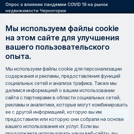
Oпрос о влиянии пандемии COVID 19 на рынок
недвижимости Черногории
Дом в Черногории продажа – Статистика цен 2020
Мы используем файлы cookie
Города
на этом сайте для улучшения
вашего пользовательского
Бар
опыта.
Будва
Котор
Мы используем файлы cookie для персонализации
Херцег Нови
содержания и рекламы, предоставления функций
социальных сетей и анализа трафика. Также мы
Подпишитесь на рассылку
делимся информацией о вашем использовании
сайта с партнерами в области социальных сетей,
Получать новые предложения и выгодные варианты.
рекламы и аналитики, которые могут комбинировать
ее с другой информацией, которую вы им
Email
предоставили или которую они собрали на основе
вашего использования их услуг. Если вы
продолжаете использовать наши веб-сайты, вы